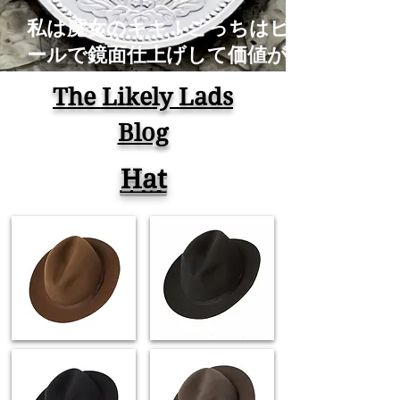
私は魔女のキキ！こっちはピカ
ールで鏡面仕上げして価値がな
くなったアルミの古銭！コイン
The Likely Lads
磨き Old Coins Restoration
Blog
Time Lapse ASMR
Hat