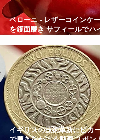
ペローニ - レザーコインケース
を鏡面磨き サフィールでハイ
シャイン仕上げにする方法
how to care for leather
イギリスの技術革新にピカール
で磨きをかける動画 ２ポンド