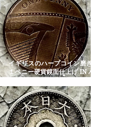
イギリスのハープコイン磨き
１ペニー硬貨鏡面仕上げ IN ハ
ープとティアラの街大阪 1
PENNY Coin Polish TIme
Lapse ASMR