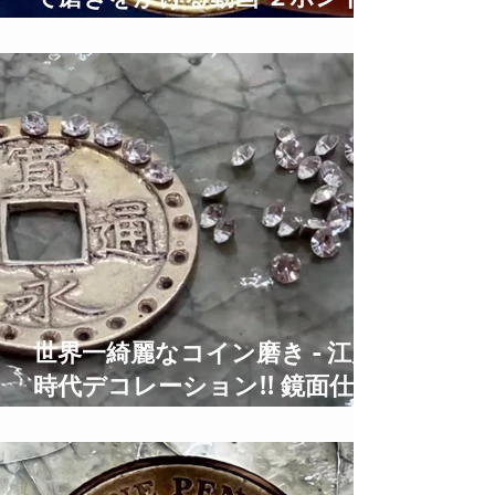
硬貨鏡面仕上げ 2 Pound Coins
Polishing Time Lapse
世界一綺麗なコイン磨き - 江戸
時代デコレーション!! 鏡面仕上
げ Old Coins Restoration Time
Lapse ASMR