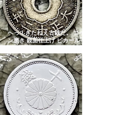
へっ！きたねえ古銭だ。 コイ
ン磨き 鏡面仕上げ ピカール ブ
ルーマジック Old Coins
Restoration Time Lapse ASMR