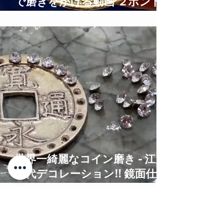
で磨きをかける動画 ２ポンド
硬貨鏡面仕上げ 2 Pound Coins
Polishing Time Lapse
世界一綺麗なコイン磨き - 江戸
時代デコレーション!! 鏡面仕上
げ Old Coins Restoration Time
Lapse ASMR