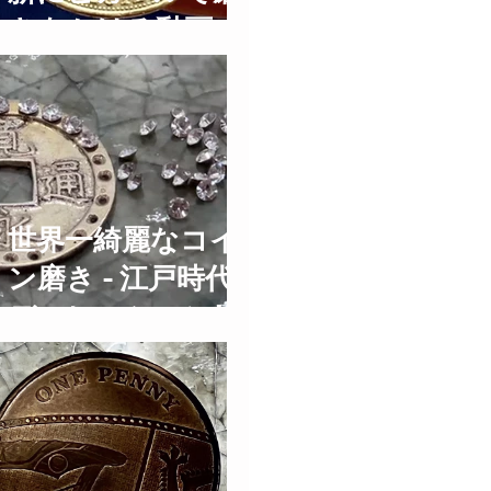
きをかける動画 ２
ポンド硬貨鏡面仕
上げ 2 Pound
Coins Polishing
Time Lapse
世界一綺麗なコイ
ン磨き - 江戸時代
デコレーション!!
鏡面仕上げ Old
Coins Restoration
Time Lapse ASMR