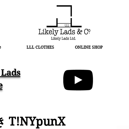
e
LLL CLOTHES
ONLINE SHOP
 Lads
e
T!NYpunX