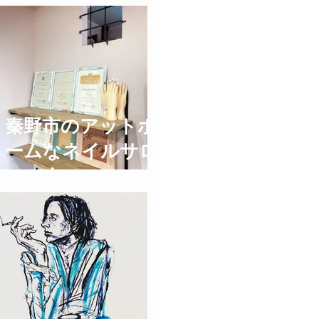
秦野市のアットホ
ームなネイルサロ
ン privatespace
@nail'y