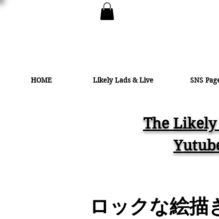
HOME
Likely Lads & Live
SNS Pag
The Likely
Yutub
ロックな絵描き 