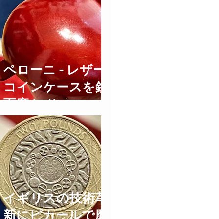
ペローニ - レザー
コインケースを鏡
面磨き サフィール
でハイシャイン仕
上げにする方法
how to care for
leather
イギリスの技術革
新にピカールで磨