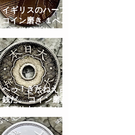
イギリスのハープ
コイン磨き １ペニ
ー硬貨鏡面仕上げ
IN ハープとティア
ラの街大阪 1
PENNY Coin
Polish TIme Lapse
ASMR
へっ！きたねえ古
銭だ。 コイン磨き
鏡面仕上げ ピカー
ル ブルーマジック
Old Coins