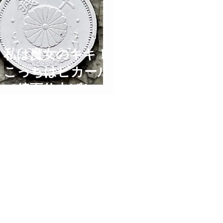
Restoration Time
Lapse ASMR
私は魔女のキキ！
こっちはピカール
で鏡面仕上げして
価値がなくなった
アルミの古銭！コ
イン磨き Old
Coins Restoration
Time Lapse ASMR