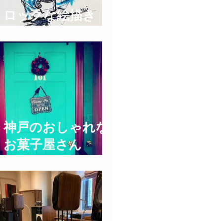
ロックな絵描き
T!NYpunX
神戸のおしゃれな
お菓子屋さん
UNDERGROUND
BAKERY