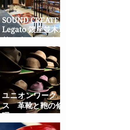
SOUND CREATE
Legato 銀座並木通
りのオーディオシ
ョップ
ユニオンワーク
ス 革靴と鞄の修
理