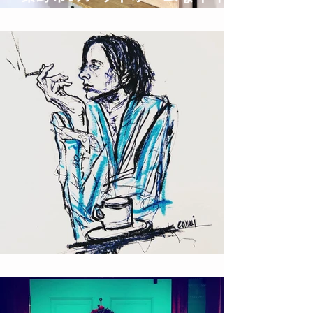
サロン privatespace @nail'y
ロックな絵描き T!NYpunX