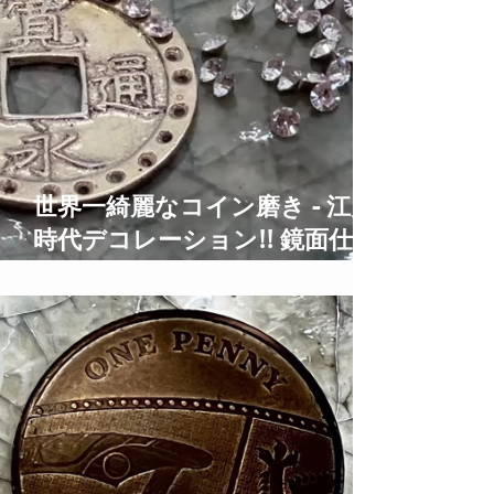
世界一綺麗なコイン磨き - 江戸
時代デコレーション!! 鏡面仕上
げ Old Coins Restoration Time
Lapse ASMR