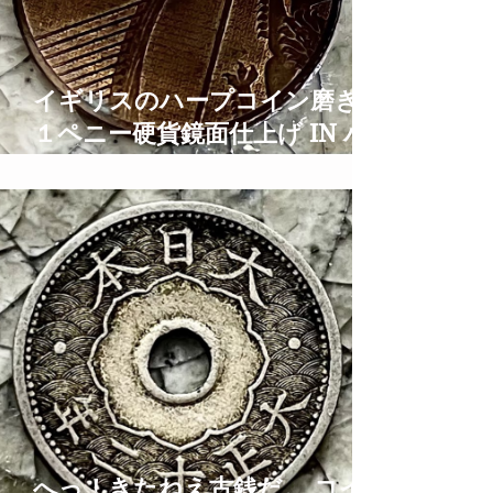
イギリスのハープコイン磨き
１ペニー硬貨鏡面仕上げ IN ハ
ープとティアラの街大阪 1
PENNY Coin Polish TIme
Lapse ASMR
へっ！きたねえ古銭だ。 コイ