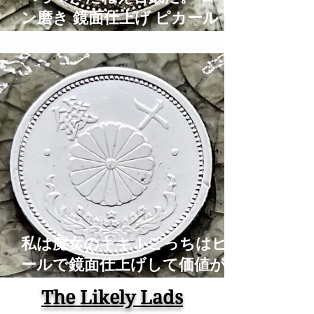
ン磨き 鏡面仕上げ ピカール ブ
ルーマジック Old Coins
Restoration Time Lapse ASMR
私は魔女のキキ！こっちはピカ
ールで鏡面仕上げして価値がな
くなったアルミの古銭！コイン
The Likely Lads
磨き Old Coins Restoration