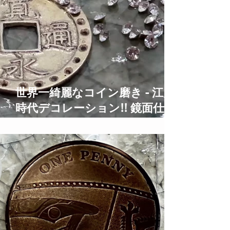
世界一綺麗なコイン磨き - 江戸
時代デコレーション!! 鏡面仕上
げ Old Coins Restoration Time
Lapse ASMR