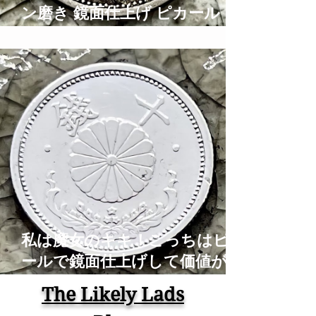
ン磨き 鏡面仕上げ ピカール ブ
ルーマジック Old Coins
Restoration Time Lapse ASMR
私は魔女のキキ！こっちはピカ
ールで鏡面仕上げして価値がな
くなったアルミの古銭！コイン
The Likely Lads
磨き Old Coins Restoration