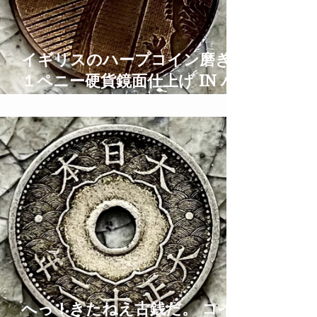
イギリスのハープコイン磨き
１ペニー硬貨鏡面仕上げ IN ハ
ープとティアラの街大阪 1
PENNY Coin Polish TIme
Lapse ASMR
へっ！きたねえ古銭だ。 コイ