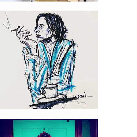
サロン privatespace @nail'y
ロックな絵描き T!NYpunX