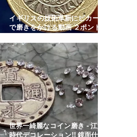
イギリスの技術革新にピカール
で磨きをかける動画 ２ポンド
硬貨鏡面仕上げ 2 Pound Coins
Polishing Time Lapse
世界一綺麗なコイン磨き - 江戸
時代デコレーション!! 鏡面仕上