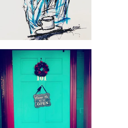
ロックな絵描き T!NYpunX