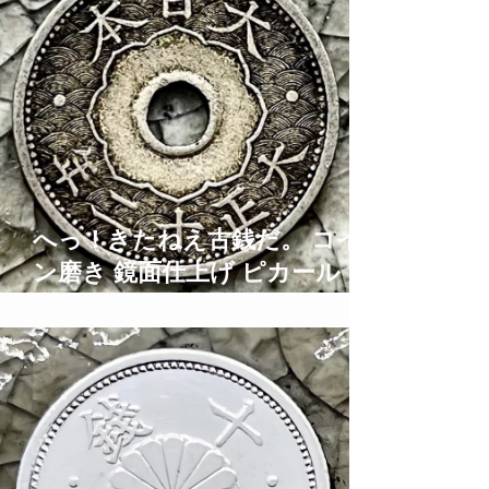
へっ！きたねえ古銭だ。 コイ
ン磨き 鏡面仕上げ ピカール ブ
ルーマジック Old Coins
Restoration Time Lapse ASMR