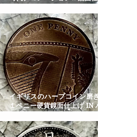
げ Old Coins Restoration Time
Lapse ASMR
イギリスのハープコイン磨き
１ペニー硬貨鏡面仕上げ IN ハ
ープとティアラの街大阪 1
PENNY Coin Polish TIme
Lapse ASMR