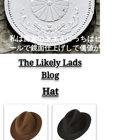
私は魔女のキキ！こっちはピカ
ールで鏡面仕上げして価値がな
くなったアルミの古銭！コイン
The Likely Lads
磨き Old Coins Restoration
Blog
Time Lapse ASMR
Hat