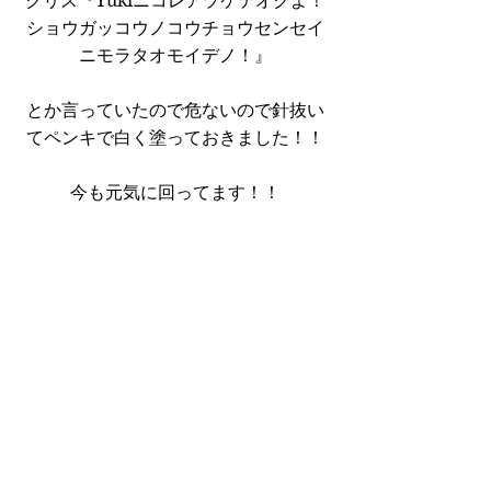
クリス『Yukiニコレアヅケテオクよ！
ショウガッコウノコウチョウセンセイ
ニモラタオモイデノ！』
とか言っていたので危ないので針抜い
てペンキで白く塗っておきました！！
今も元気に回ってます！！