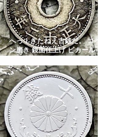
へっ！きたねえ古銭だ。 コイ
ン磨き 鏡面仕上げ ピカール ブ
ルーマジック Old Coins
Restoration Time Lapse ASMR