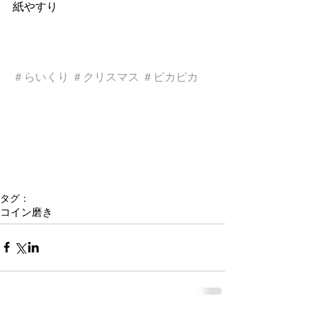
紙やすり  
＃らいくり
＃クリスマス
＃ピカピカ
タグ：
コイン磨き