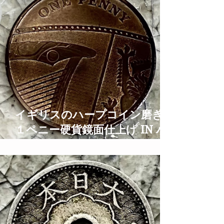
イギリスのハープコイン磨き
１ペニー硬貨鏡面仕上げ IN ハ
ープとティアラの街大阪 1
PENNY Coin Polish TIme
Lapse ASMR