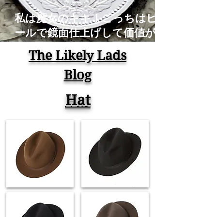
私は魔女のキキ！こっちはピカ
ールで鏡面仕上げして価値がな
くなったアルミの古銭！コイン
The Likely Lads
磨き Old Coins Restoration
Blog
Time Lapse ASMR
Hat