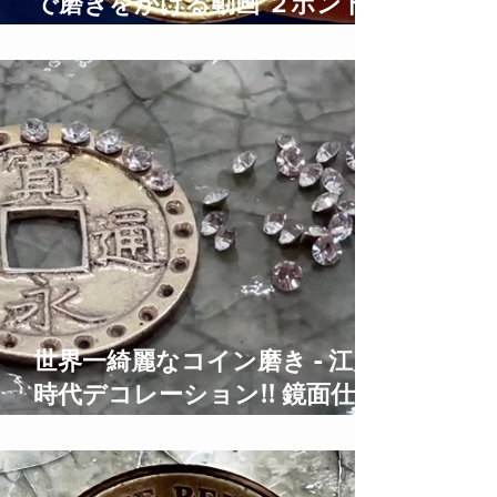
で磨きをかける動画 ２ポンド
硬貨鏡面仕上げ 2 Pound Coins
Polishing Time Lapse
世界一綺麗なコイン磨き - 江戸
時代デコレーション!! 鏡面仕上
げ Old Coins Restoration Time
Lapse ASMR