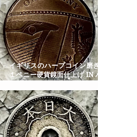
イギリスのハープコイン磨き
１ペニー硬貨鏡面仕上げ IN ハ
ープとティアラの街大阪 1
PENNY Coin Polish TIme
Lapse ASMR