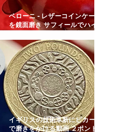
ペローニ - レザーコインケース
を鏡面磨き サフィールでハイ
シャイン仕上げにする方法
how to care for leather
イギリスの技術革新にピカール
で磨きをかける動画 ２ポンド