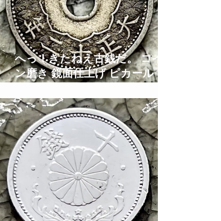
へっ！きたねえ古銭だ。 コイ
ン磨き 鏡面仕上げ ピカール ブ
ルーマジック Old Coins
Restoration Time Lapse ASMR