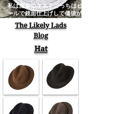
私は魔女のキキ！こっちはピカ
ールで鏡面仕上げして価値がな
くなったアルミの古銭！コイン
The Likely Lads
磨き Old Coins Restoration
Blog
Time Lapse ASMR
Hat