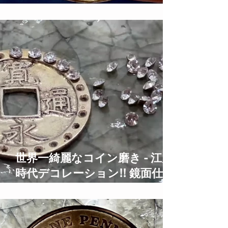
硬貨鏡面仕上げ 2 Pound Coins
Polishing Time Lapse
世界一綺麗なコイン磨き - 江戸
時代デコレーション!! 鏡面仕上
げ Old Coins Restoration Time
Lapse ASMR