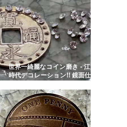
世界一綺麗なコイン磨き - 江戸
時代デコレーション!! 鏡面仕上
げ Old Coins Restoration Time
Lapse ASMR