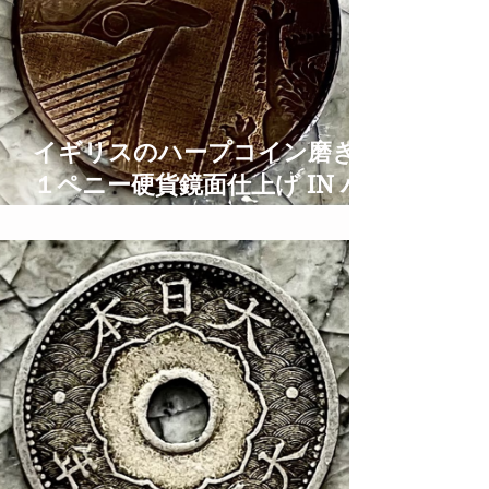
イギリスのハープコイン磨き
１ペニー硬貨鏡面仕上げ IN ハ
ープとティアラの街大阪 1
PENNY Coin Polish TIme
Lapse ASMR