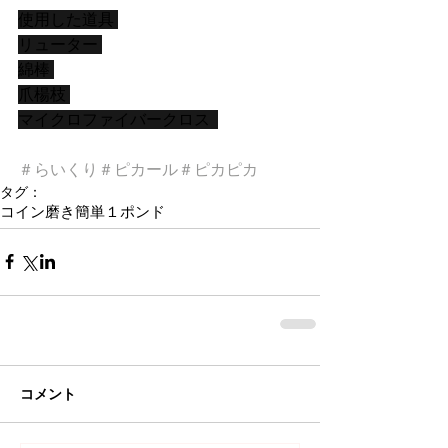
使用した道具 
リューター 
綿棒 
爪楊枝 
マイクロファイバークロス  
＃らいくり
＃ピカール
＃ピカピカ
タグ：
コイン磨き
簡単
１
ポンド
コメント