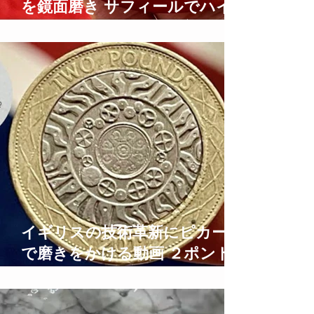
を鏡面磨き サフィールでハイ
シャイン仕上げにする方法
how to care for leather
イギリスの技術革新にピカール
で磨きをかける動画 ２ポンド
硬貨鏡面仕上げ 2 Pound Coins
Polishing Time Lapse