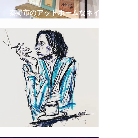
秦野市のアットホームなネイル
サロン privatespace @nail'y
ロックな絵描き T!NYpunX