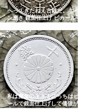
へっ！きたねえ古銭だ。 コイ
ン磨き 鏡面仕上げ ピカール ブ
ルーマジック Old Coins
Restoration Time Lapse ASMR
私は魔女のキキ！こっちはピカ
ールで鏡面仕上げして価値がな