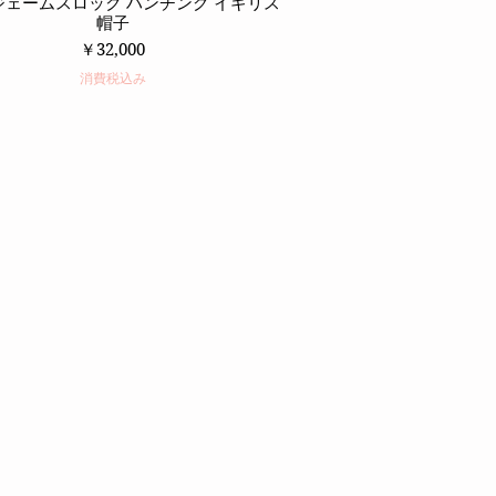
2 ジェームスロック ハンチング イギリス
帽子
価格
￥32,000
消費税込み