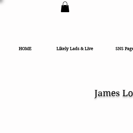
HOME
Likely Lads & Live
SNS Pag
James Lo
ジェ