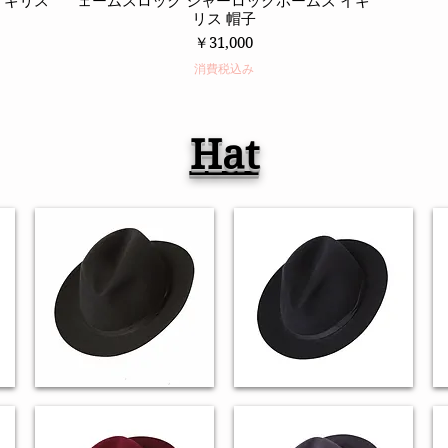
 イギリス
ェームスロック シャーロックホームズ イギ
リス 帽子
価格
￥31,000
消費税込み
Hat