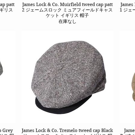
ap patt
James Lock & Co. Muirfield tweed cap patt
クイックビュー
James 
イギリス
2 ジェームスロック ミュアフィールドキャス
1 ジ
ケット イギリス 帽子
在庫なし
p Grey
James Lock & Co. Tremelo tweed cap Black
クイックビュー
Jame