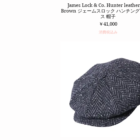
James Lock & Co. Hunter leather
クイックビュー
Brown ジェームスロック ハンチング
ス 帽子
価格
￥41,000
消費税込み