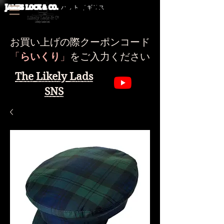
J
AMES LOCK & CO.
ハット イギリス
お買い上げの際クーポンコード
​「
らいくり
」
をご入力ください
The Likely Lads
SNS