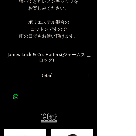
帰ってきたレノンキャップを
お楽しみください。
ポリエステル混合の
コットンですので
雨の日でもお使い頂けます。
James Lock & Co. Hatters(ジェームス
ロック)
Detail
世界最古の帽子屋
James Lock & Co. Hatters
Lock,James Lock,などの愛称で
James Lock & Co. Summer Lennon Cap
ロンドンで親しまれている
Green Plaid
1676年以前に創業されたブランドです。
ジェームスロック レノンキャップ イギリ
ス 帽子
Hat
プリンス・オブ・ウェールズ殿下、エデ
ィンバラ公
素材
帽子では唯一、２つのロイヤルワラント
ポリエステル67%