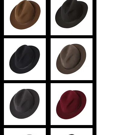
の称号を持ち
サマーコットン33%
古くは、ネルソン提督、チャーチル首
相、
サイズ
チャップリン、オスカーワイルド、ダイ
ピーク(つば) 5cm
アナ元皇太子妃、
直径 24cm
ジョン・レノンなど
現在ではデビッドベッカム、ジョニーデ
生産国
ップ
イギリス
国内では、梨花など
数々の名だたる著名人を顧客に持つ
注意
英国王室御用達の帽子ブランドです。
洗濯はお避け下さい。
モニターの発色の具合によって実際のも
のと色が異なる場合がございます。