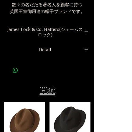
数々の名だたる著名人を顧客に持つ
英国王室御用達の帽子ブランドです。
James Lock & Co. Hatters(ジェームス
ロック)
Detail
世界最古の歴史を誇る帽子店
Lord Nelson,Oscar Wilde,
James Lock & Co. Atlantic Trilby Green
Douglas Fairbanks Jr,
ジェームスロック ハット
Winston Churchill,Charlie Chaplin,
Peter O'Toole,
素材
Hat
Donald Sinden,John Lennon,
表：ラビットフェルト100%
Diana Princess of Wales,
裏：シルク
David Beckham
数々の著名人が愛用し
サイズ
1676年以前から300年以上の歴史を誇る
ブリム(つば) クラウン(高さ) リボン幅
ロンドンの帽子ブランドです。
56 5.4cm 11.5cm 4cm