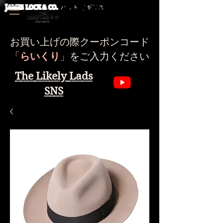
J
AMES LOCK & CO.
ハット イギリス
お買い上げの際クーポンコード
​「
らいくり
」
をご入力ください
The Likely Lads
SNS