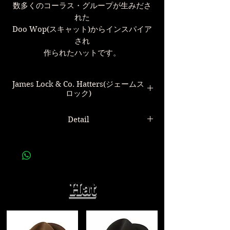
数多くのコーラス・グループが生みださ
れた
Doo Wop(スキャット)からインスパイア
され
作られたハットです。
James Lock & Co. Hatters(ジェームス
ロック)
Detail
世界最古の帽子屋
James Lock & Co. Hatters
Lock,James Lock,などの愛称で
James Lock & Co. Doo-wop pork pie
ロンドンで親しまれている
trilby Grey
1676年以前に創業されたブランドです。
ジェームスロック ポークパイハット
Hat
プリンス・オブ・ウェールズ殿下、エデ
素材
ィンバラ公
表：ラビットフェルト100%
帽子では唯一、２つのロイヤルワラント
裏：レザー、シルク
の称号を持ち