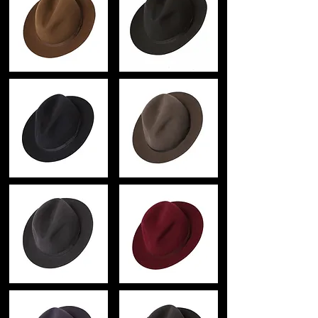
古くは、ネルソン提督、チャーチル首
サイズ
相、
ブリム(つば) 4.5cm
チャップリン、オスカーワイルド、ダイ
クラウン(高さ) 9cm
アナ元皇太子妃、
リボン幅 4cm
ジョン・レノンなど
現在ではデビッドベッカム、ジョニーデ
生産国
ップ
イギリス
国内では、梨花など
数々の名だたる著名人を顧客に持つ
注意
英国王室御用達の帽子ブランドです。
洗濯はお避け下さい。
モニターの発色の具合によって実際のも
のと色が異なる場合がございます。