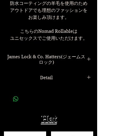
防水コーティングの羊毛を使用のため
アウトドアでも理想のファッションを
お楽しみ頂けます。
こちらのNomad Rollableは
ユニセックスでご使用いただけます。
James Lock & Co. Hatters(ジェームス
ロック)
Detail
世界最古の帽子屋
James Lock & Co. Hatters
Lock,James Lock,などの愛称で
James Lock & Co. Nomad Rollable
ロンドンで親しまれている
Black
1676年以前に創業されたブランドです。
ジェームスロック ハット
Hat
プリンス・オブ・ウェールズ殿下、エデ
素材
ィンバラ公
防水加工ウール(羊毛) 100%
帽子では唯一、２つのロイヤルワラント