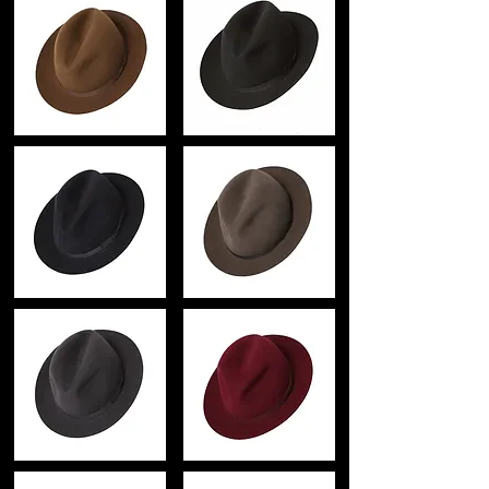
の称号を持ち
サイズ
古くは、ネルソン提督、チャーチル首
ブリム(つば) クラウン(高さ) リボン幅
相、
7.5cm 10cm 2cm
チャップリン、オスカーワイルド、ダイ
アナ元皇太子妃、
生産国
ジョン・レノンなど
イギリス
現在ではデビッドベッカム、ジョニーデ
ップ
注意
国内では、梨花など
洗濯はお避け下さい。
数々の名だたる著名人を顧客に持つ
英国王室御用達の帽子ブランドです。
モニターの発色の具合によって実際のも
のと色が異なる場合がございます。