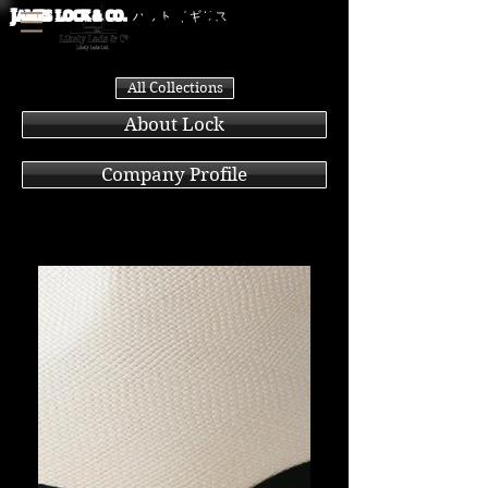
J
AMES LOCK & CO.
ハット イギリス
All Collections
About Lock
Company Profile