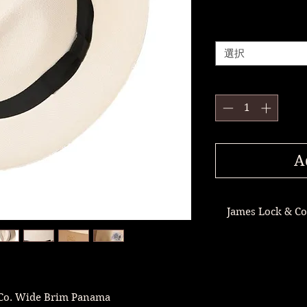
選択
A
James Lock & 
世
James 
Lock,J
James Lock 
ロンド
 Co. Wide Brim Panama
ジェーム