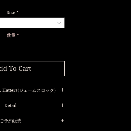
消費税込み
Size
*
数量
*
dd To Cart
Co. Hatters(ジェームスロック)
Detail
界最古の帽子屋
Lock & Co. Hatters
ames Lock,などの愛称で
ご予約販売
& Co. Wide Brim Panama
ンで親しまれている
スロック パナマハット