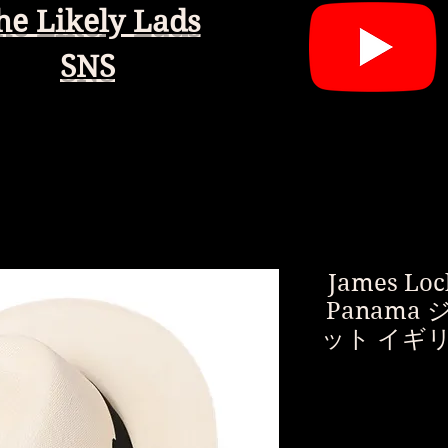
he Likely Lads
SNS
James Loc
Panama
ット イギ