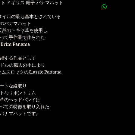
ご予約
1676年以
ト イギリス 帽子 パナマハット
メール
​​​​​
プリンス・オブ・
タイルの最も基本とされている
お支払
帽子では唯一、２
のパナマハット
天然のトキヤ草を使用し
エクア
お客
古くは、ネル
って手作業で作られた
お届けさ
チャップリン、オ
 Brim Panama
ご了
ジ
越する作品として
現在ではデビッ
アドルの職人の手により
国
ロックのClassic Panama
数々の名だ
ブリム
英国王室御
クラウ
ートな縁取り
リ
トなリボントリム
革のヘッドバンドは
.のすべての特徴を取り入れた
パナマハットです。
洗濯