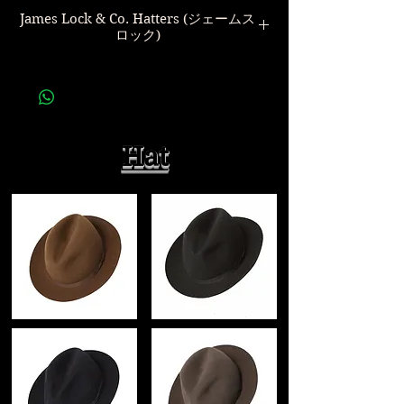
James Lock & Co. Hatters (ジェームス
ロック)
世界最古の帽子屋
James Lock & Co. Hatters
Lock,James Lock,などの愛称で
ロンドンで親しまれている
Hat
1676年以前に創業されたブランドです。
プリンス・オブ・ウェールズ殿下、エデ
ィンバラ公
帽子では唯一、２つのロイヤルワラント
の称号を持ち
古くは、ネルソン提督、チャーチル首
相、
チャップリン、オスカーワイルド、ダイ
アナ元皇太子妃、
ジョン・レノンなど
現在ではデビッドベッカム、ジョニーデ