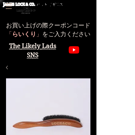
J
AMES LOCK & CO.
ハット イギリス
お買い上げの際クーポンコード
​「
らいくり
」
をご入力ください
The Likely Lads
SNS