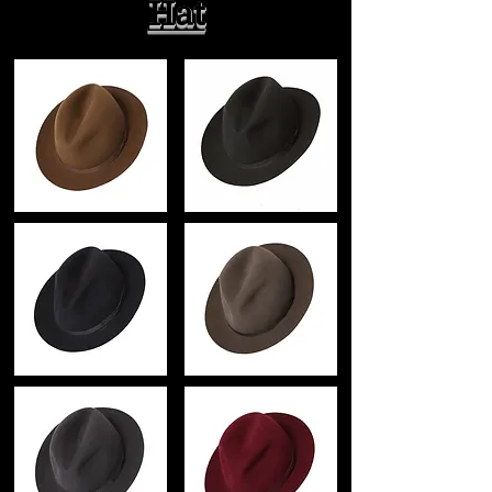
ロンドンで親しまれている
Hat
1676年以前に創業されたブランドです。
プリンス・オブ・ウェールズ殿下、エデ
ィンバラ公
帽子では唯一、２つのロイヤルワラント
の称号を持ち
古くは、ネルソン提督、チャーチル首
相、
チャップリン、オスカーワイルド、ダイ
アナ元皇太子妃、
ジョン・レノンなど
現在ではデビッドベッカム、ジョニーデ
ップ
国内では、梨花など
数々の名だたる著名人を顧客に持つ
英国王室御用達の帽子ブランドです。