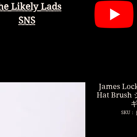
he Likely Lads
SNS
James Lock
Hat Bru
SKU： j