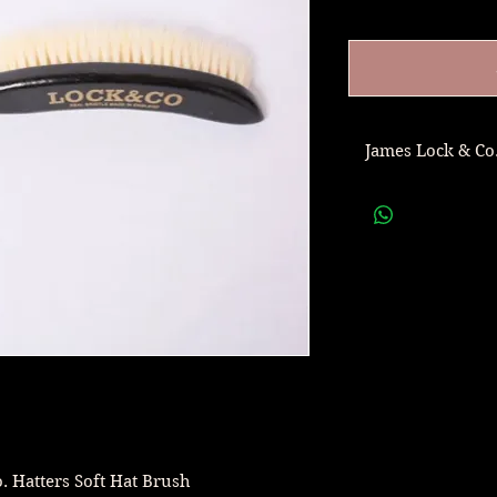
James Lock & 
世
James 
Lock,J
ロンド
1676年以
プリンス・オブ・
帽子では唯一、２
古くは、ネル
チャップリン、オ
. Hatters Soft Hat Brush