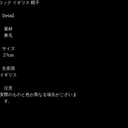
ロック イギリス 帽子
ジ
現在ではデビッ
Detail
国
数々の名だ
英国王室御
素材
豚毛
サイズ
27cm
生産国
イギリス
注意
実際のものと色が異なる場合がございま
す。