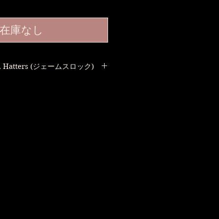
在庫なし
Co. Hatters (ジェームスロック)
界最古の帽子屋
Lock & Co. Hatters
ames Lock,などの愛称で
ンで親しまれている
前に創業されたブランドです。
ウェールズ殿下、エディンバラ公
つのロイヤルワラントの称号を持
ち
ソン提督、チャーチル首相、
スカーワイルド、ダイアナ元皇太
子妃、